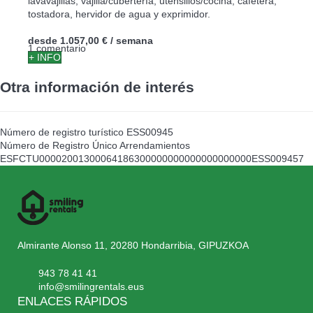
lavavajillas, vajilla/cubertería, utensilios/cocina, cafetera,
tostadora, hervidor de agua y exprimidor.
desde
1.057,00 €
/ semana
1 comentario
+ INFO
Otra información de interés
Número de registro turístico
ESS00945
Número de Registro Único Arrendamientos
ESFCTU00002001300064186300000000000000000000ESS009457
Almirante Alonso 11, 20280 Hondarribia, GIPUZKOA
943 78 41 41
info@smilingrentals.eus
ENLACES RÁPIDOS