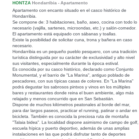
HONTZA
Hondarribia -
Apartamento
Apartamento con encanto situado en el casco histórico de
Hondarribia.
Se compone de: 3 habitaciones, baño, aseo, cocina con todo lo
necesario (vajilla, sartenes, microondas, etc.) y salón-comedor.
El apartamento está equipado con sábanas y toallas.
Existe la posibilidad de solicitar cuna, trona y bañera en caso
necesario.
Hondarribia es un pequeño pueblo pesquero, con una tradición
turística distinguida por su carácter de exclusividad y alto nivel
sus visitantes, especialmente durante la época estival.
Es conocida por su casco histórico, declarado como Conjunto
Monumental, y el barrio de "La Marina", antiguo poblado de
pescadores, con sus típicas casas de colores. En "La Marina"
podrá degustar los sabrosos pintxos y vinos en los múltiples
bares y restaurantes donde reina el buen ambiente, algo más
relajado y menos concurrido que en San Sebastián.
Dispone de muchos kilómetros peatonales al borde del mar,
para dar largos paseos, practicar el running, patinar o andar en
bicicleta. También es conocida la preciosa ruta de montaña
"Talaia bidea". La localidad dispone asimismo de campo de golf,
escuela hípica y puerto deportivo, además de unas amplias
instalaciones en las que podrá disfrutar tanto de deportes