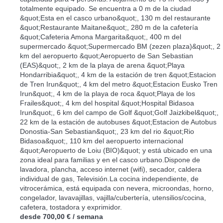
totalmente equipado. Se encuentra a 0 m de la ciudad
&quot;Esta en el casco urbano&quot;, 130 m del restaurante
&quot;Restaurante Maitane&quot;, 280 m de la cafetería
&quot;Cafeteria Amona Margarita&quot;, 400 m del
supermercado &quot;Supermercado BM (zezen plaza)&quot;, 2
km del aeropuerto &quot;Aeropuerto de San Sebastian
(EAS)&quot;, 2 km de la playa de arena &quot;Playa
Hondarribia&quot;, 4 km de la estación de tren &quot;Estacion
de Tren Irun&quot;, 4 km del metro &quot;Estacion Eusko Tren
Irun&quot;, 4 km de la playa de roca &quot;Playa de los
Frailes&quot;, 4 km del hospital &quot;Hospital Bidasoa
Irun&quot;, 6 km del campo de Golf &quot;Golf Jaizkibel&quot;,
22 km de la estación de autobuses &quot;Estacion de Autobus
Donostia-San Sebastian&quot;, 23 km del rio &quot;Rio
Bidasoa&quot;, 110 km del aeropuerto internacional
&quot;Aeropuerto de Loiu (BIO)&quot; y está ubicado en una
zona ideal para familias y en el casco urbano.Dispone de
lavadora, plancha, acceso internet (wifi), secador, caldera
individual de gas, Televisión.La cocina independiente, de
vitrocerámica, está equipada con nevera, microondas, horno,
congelador, lavavajillas, vajilla/cubertería, utensilios/cocina,
cafetera, tostadora y exprimidor.
desde
700,00 €
/ semana