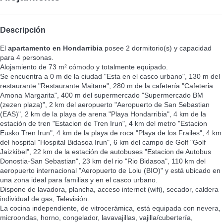
Descripción
El
apartamento en Hondarribia
posee 2 dormitorio(s) y capacidad
para 4 personas.
Alojamiento de 73 m² cómodo y totalmente equipado.
Se encuentra a 0 m de la ciudad "Esta en el casco urbano", 130 m del
restaurante "Restaurante Maitane", 280 m de la cafetería "Cafeteria
Amona Margarita", 400 m del supermercado "Supermercado BM
(zezen plaza)", 2 km del aeropuerto "Aeropuerto de San Sebastian
(EAS)", 2 km de la playa de arena "Playa Hondarribia", 4 km de la
estación de tren "Estacion de Tren Irun", 4 km del metro "Estacion
Eusko Tren Irun", 4 km de la playa de roca "Playa de los Frailes", 4 km
del hospital "Hospital Bidasoa Irun", 6 km del campo de Golf "Golf
Jaizkibel", 22 km de la estación de autobuses "Estacion de Autobus
Donostia-San Sebastian", 23 km del rio "Rio Bidasoa", 110 km del
aeropuerto internacional "Aeropuerto de Loiu (BIO)" y está ubicado en
una zona ideal para familias y en el casco urbano.
Dispone de lavadora, plancha, acceso internet (wifi), secador, caldera
individual de gas, Televisión.
La cocina independiente, de vitrocerámica, está equipada con nevera,
microondas, horno, congelador, lavavajillas, vajilla/cubertería,