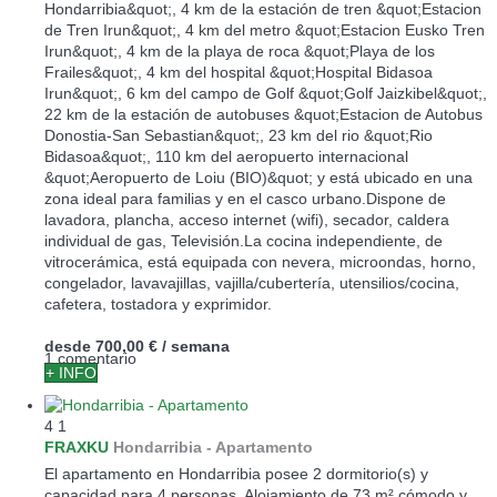
Hondarribia&quot;, 4 km de la estación de tren &quot;Estacion
de Tren Irun&quot;, 4 km del metro &quot;Estacion Eusko Tren
Irun&quot;, 4 km de la playa de roca &quot;Playa de los
Frailes&quot;, 4 km del hospital &quot;Hospital Bidasoa
Irun&quot;, 6 km del campo de Golf &quot;Golf Jaizkibel&quot;,
22 km de la estación de autobuses &quot;Estacion de Autobus
Donostia-San Sebastian&quot;, 23 km del rio &quot;Rio
Bidasoa&quot;, 110 km del aeropuerto internacional
&quot;Aeropuerto de Loiu (BIO)&quot; y está ubicado en una
zona ideal para familias y en el casco urbano.Dispone de
lavadora, plancha, acceso internet (wifi), secador, caldera
individual de gas, Televisión.La cocina independiente, de
vitrocerámica, está equipada con nevera, microondas, horno,
congelador, lavavajillas, vajilla/cubertería, utensilios/cocina,
cafetera, tostadora y exprimidor.
desde
700,00 €
/ semana
1 comentario
+ INFO
4
1
FRAXKU
Hondarribia -
Apartamento
El apartamento en Hondarribia posee 2 dormitorio(s) y
capacidad para 4 personas. Alojamiento de 73 m² cómodo y