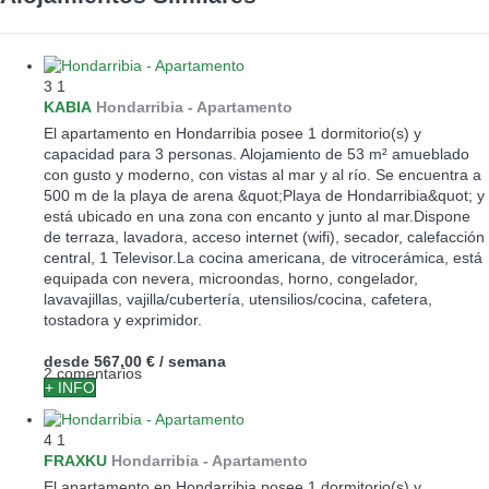
3
1
KABIA
Hondarribia -
Apartamento
El apartamento en Hondarribia posee 1 dormitorio(s) y
capacidad para 3 personas. Alojamiento de 53 m² amueblado
con gusto y moderno, con vistas al mar y al río. Se encuentra a
500 m de la playa de arena &quot;Playa de Hondarribia&quot; y
está ubicado en una zona con encanto y junto al mar.Dispone
de terraza, lavadora, acceso internet (wifi), secador, calefacción
central, 1 Televisor.La cocina americana, de vitrocerámica, está
equipada con nevera, microondas, horno, congelador,
lavavajillas, vajilla/cubertería, utensilios/cocina, cafetera,
tostadora y exprimidor.
desde
567,00 €
/ semana
2 comentarios
+ INFO
4
1
FRAXKU
Hondarribia -
Apartamento
El apartamento en Hondarribia posee 1 dormitorio(s) y