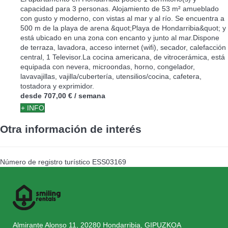
capacidad para 3 personas. Alojamiento de 53 m² amueblado
con gusto y moderno, con vistas al mar y al río. Se encuentra a
500 m de la playa de arena &quot;Playa de Hondarribia&quot; y
está ubicado en una zona con encanto y junto al mar.Dispone
de terraza, lavadora, acceso internet (wifi), secador, calefacción
central, 1 Televisor.La cocina americana, de vitrocerámica, está
equipada con nevera, microondas, horno, congelador,
lavavajillas, vajilla/cubertería, utensilios/cocina, cafetera,
tostadora y exprimidor.
desde
707,00 €
/ semana
+ INFO
Otra información de interés
Número de registro turístico
ESS03169
Almirante Alonso 11, 20280 Hondarribia, GIPUZKOA