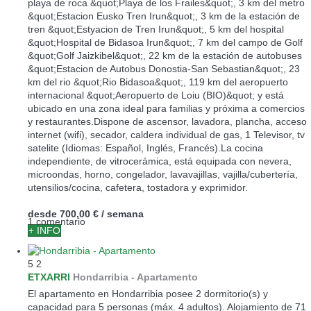
playa de roca &quot;Playa de los Frailes&quot;, 3 km del metro
&quot;Estacion Eusko Tren Irun&quot;, 3 km de la estación de
tren &quot;Estyacion de Tren Irun&quot;, 5 km del hospital
&quot;Hospital de Bidasoa Irun&quot;, 7 km del campo de Golf
&quot;Golf Jaizkibel&quot;, 22 km de la estación de autobuses
&quot;Estacion de Autobus Donostia-San Sebastian&quot;, 23
km del rio &quot;Rio Bidasoa&quot;, 119 km del aeropuerto
internacional &quot;Aeropuerto de Loiu (BIO)&quot; y está
ubicado en una zona ideal para familias y próxima a comercios
y restaurantes.Dispone de ascensor, lavadora, plancha, acceso
internet (wifi), secador, caldera individual de gas, 1 Televisor, tv
satelite (Idiomas: Español, Inglés, Francés).La cocina
independiente, de vitrocerámica, está equipada con nevera,
microondas, horno, congelador, lavavajillas, vajilla/cubertería,
utensilios/cocina, cafetera, tostadora y exprimidor.
desde
700,00 €
/ semana
1 comentario
+ INFO
5
2
ETXARRI
Hondarribia -
Apartamento
El apartamento en Hondarribia posee 2 dormitorio(s) y
capacidad para 5 personas (máx. 4 adultos). Alojamiento de 71