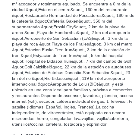
m² acogedor y totalmente equipado. Se encuentra a 0 m de la
ciudad &quot;Esta en el centro&quot;, 160 m del restaurante
&quot;Restaurante Hermandad de Pescadores&quot;, 180 m de
la cafetería &quot;Cafeteria Gaxen&quot;, 350 m del
supermercado &quot;Eroski City&quot;, 2 km de la playa de
arena &quot;Playa de Hondarribia&quot;, 2 km del aeropuerto
&quot;Aeropuerto de San Sebastian (EAS)&quot;, 3 km de la
playa de roca &quot;Playa de los Frailes&quot;, 3 km del metro
&quot;Estacion Eusko Tren Irun&quot;, 3 km de la estación de
tren &quot;Estyacion de Tren Irun&quot;, 5 km del hospital
&quot;Hospital de Bidasoa Irun&quot;, 7 km del campo de Golf
&quot;Golf Jaizkibel&quot;, 22 km de la estación de autobuses
&quot;Estacion de Autobus Donostia-San Sebastian&quot;, 23
km del rio &quot;Rio Bidasoa&quot;, 119 km del aeropuerto
internacional &quot;Aeropuerto de Loiu (BIO)&quot; y está
ubicado en una zona ideal para familias y próxima a comercios
y restaurantes.Dispone de ascensor, lavadora, plancha, acceso
internet (wifi), secador, caldera individual de gas, 1 Televisor, tv
satelite (Idiomas: Español, Inglés, Francés).La cocina
independiente, de vitrocerámica, está equipada con nevera,
microondas, horno, congelador, lavavajillas, vajilla/cubertería,
utensilios/cocina, cafetera, tostadora y exprimidor.