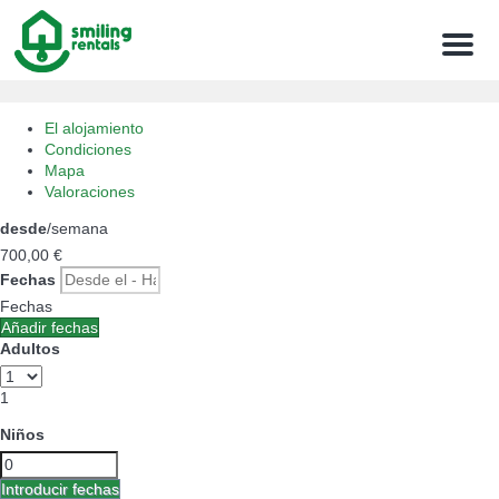
Menu
El alojamiento
Condiciones
Mapa
Valoraciones
desde
/semana
700,
00 €
Fechas
Fechas
Añadir fechas
Adultos
1
Niños
Introducir fechas