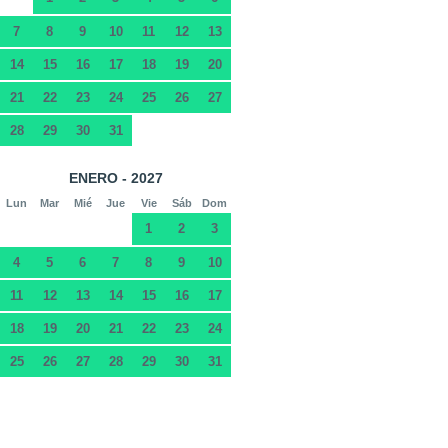
7
8
9
10
11
12
13
14
15
16
17
18
19
20
21
22
23
24
25
26
27
28
29
30
31
ENERO - 2027
Lun
Mar
Mié
Jue
Vie
Sáb
Dom
1
2
3
4
5
6
7
8
9
10
11
12
13
14
15
16
17
18
19
20
21
22
23
24
25
26
27
28
29
30
31