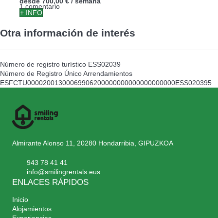
desde
700,00 €
/ semana
1 comentario
+ INFO
Otra información de interés
Número de registro turístico
ESS02039
Número de Registro Único Arrendamientos
ESFCTU00002001300069906200000000000000000000ESS020395
Almirante Alonso 11, 20280 Hondarribia, GIPUZKOA
943 78 41 41
info@smilingrentals.eus
ENLACES RÁPIDOS
Inicio
Alojamientos