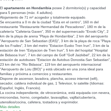
El
apartamento en Hondarribia
posee 2 dormitorio(s) y capacidad
para 5 personas (máx. 4 adultos).
Alojamiento de 71 m² acogedor y totalmente equipado.
Se encuentra a 0 m de la ciudad "Esta en el centro", 160 m del
restaurante "Restaurante Hermandad de Pescadores", 180 m de la
cafetería "Cafeteria Gaxen", 350 m del supermercado "Eroski City", 2
km de la playa de arena "Playa de Hondarribia", 2 km del aeropuerto
"Aeropuerto de San Sebastian (EAS)", 3 km de la playa de roca "Playa
de los Frailes", 3 km del metro "Estacion Eusko Tren Irun", 3 km de la
estación de tren "Estyacion de Tren Irun", 5 km del hospital "Hospital
de Bidasoa Irun", 7 km del campo de Golf "Golf Jaizkibel", 22 km de la
estación de autobuses "Estacion de Autobus Donostia-San Sebastian",
23 km del rio "Rio Bidasoa", 119 km del aeropuerto internacional
"Aeropuerto de Loiu (BIO)" y está ubicado en una zona ideal para
familias y próxima a comercios y restaurantes.
Dispone de ascensor, lavadora, plancha, acceso internet (wifi),
secador, caldera individual de gas, 1 Televisor, tv satelite (Idiomas:
Español, Inglés, Francés).
La cocina independiente, de vitrocerámica, está equipada con nevera,
microondas, horno, congelador, lavavajillas, vajilla/cubertería,
utensilios/cocina, cafetera, tostadora y exprimidor.
Más detalles