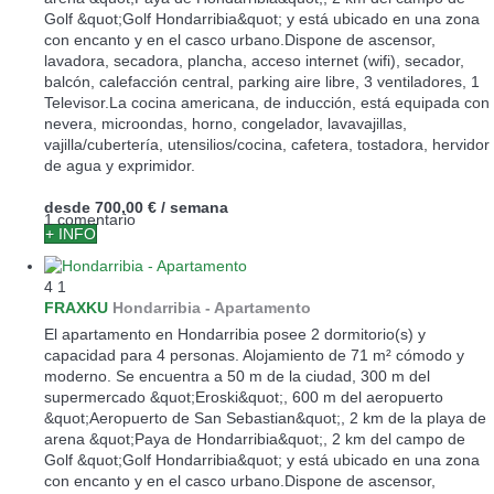
Golf &quot;Golf Hondarribia&quot; y está ubicado en una zona
con encanto y en el casco urbano.Dispone de ascensor,
lavadora, secadora, plancha, acceso internet (wifi), secador,
balcón, calefacción central, parking aire libre, 3 ventiladores, 1
Televisor.La cocina americana, de inducción, está equipada con
nevera, microondas, horno, congelador, lavavajillas,
vajilla/cubertería, utensilios/cocina, cafetera, tostadora, hervidor
de agua y exprimidor.
desde
700,00 €
/ semana
1 comentario
+ INFO
4
1
FRAXKU
Hondarribia -
Apartamento
El apartamento en Hondarribia posee 2 dormitorio(s) y
capacidad para 4 personas. Alojamiento de 71 m² cómodo y
moderno. Se encuentra a 50 m de la ciudad, 300 m del
supermercado &quot;Eroski&quot;, 600 m del aeropuerto
&quot;Aeropuerto de San Sebastian&quot;, 2 km de la playa de
arena &quot;Paya de Hondarribia&quot;, 2 km del campo de
Golf &quot;Golf Hondarribia&quot; y está ubicado en una zona
con encanto y en el casco urbano.Dispone de ascensor,