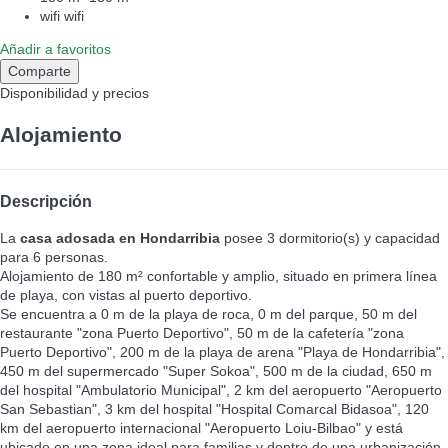
wifi
wifi
Añadir a favoritos
Comparte
Disponibilidad y precios
Alojamiento
Descripción
La
casa adosada en Hondarribia
posee 3 dormitorio(s) y capacidad
para 6 personas.
Alojamiento de 180 m² confortable y amplio, situado en primera línea
de playa, con vistas al puerto deportivo.
Se encuentra a 0 m de la playa de roca, 0 m del parque, 50 m del
restaurante "zona Puerto Deportivo", 50 m de la cafetería "zona
Puerto Deportivo", 200 m de la playa de arena "Playa de Hondarribia",
450 m del supermercado "Super Sokoa", 500 m de la ciudad, 650 m
del hospital "Ambulatorio Municipal", 2 km del aeropuerto "Aeropuerto
San Sebastian", 3 km del hospital "Hospital Comarcal Bidasoa", 120
km del aeropuerto internacional "Aeropuerto Loiu-Bilbao" y está
ubicado en una zona ideal para familias y dentro de una urbanización.