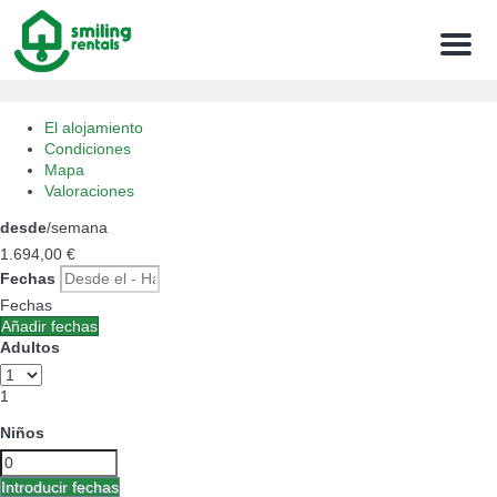
Menu
El alojamiento
Condiciones
Mapa
Valoraciones
desde
/semana
1.694,
00 €
Fechas
Fechas
Añadir fechas
Adultos
1
Niños
Introducir fechas